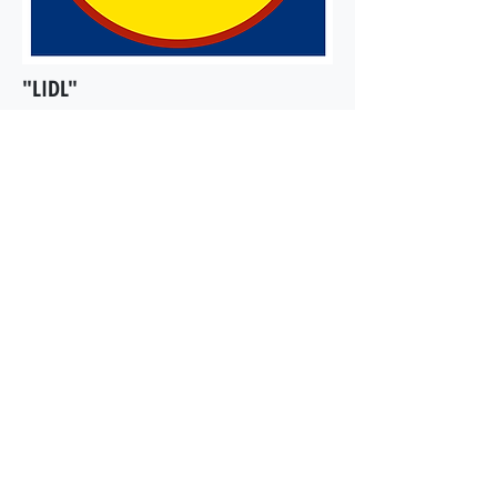
"LIDL"
*Popular market in a EU.
Adresa:
Vršovická 1525/1a, 120 00
Praha 10-Vršovice-Praha 10
Otevírací doba:
8.00 - 20.00
UKAŽ CESTU